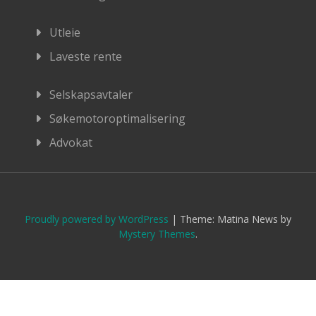
Utleie
Laveste rente
Selskapsavtaler
Søkemotoroptimalisering
Advokat
Proudly powered by WordPress
|
Theme: Matina News by
Mystery Themes
.