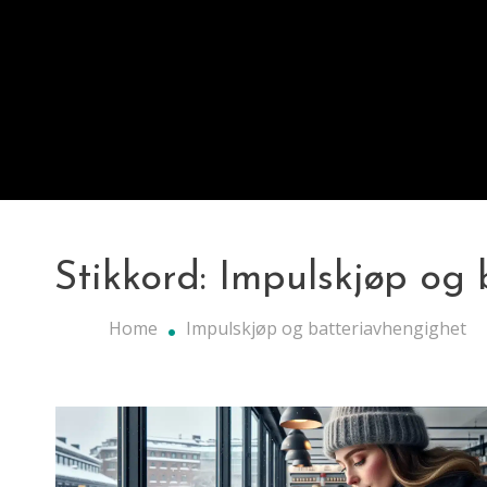
Stikkord:
Impulskjøp og 
Home
Impulskjøp og batteriavhengighet