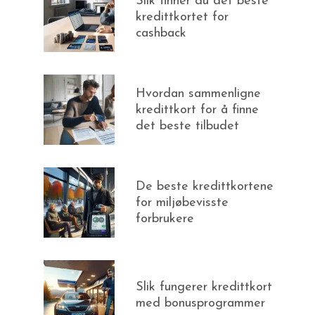
Slik finner du det beste
kredittkortet for
cashback
Hvordan sammenligne
kredittkort for å finne
det beste tilbudet
De beste kredittkortene
for miljøbevisste
forbrukere
Slik fungerer kredittkort
med bonusprogrammer