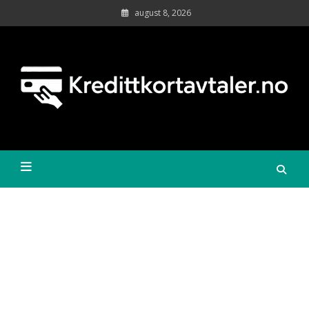
Skip
august 8, 2026
to
content
Sa
kr
øk
Kredittkortavtaler.no