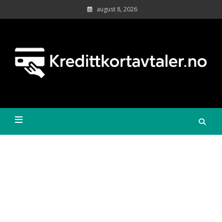
Skip
august 8, 2026
to
content
Sa
kr
øk
Kredittkortavtaler.no