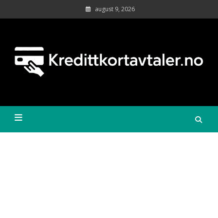
Skip
august 9, 2026
to
content
Sa
kr
øk
Kredittkortavtaler.no