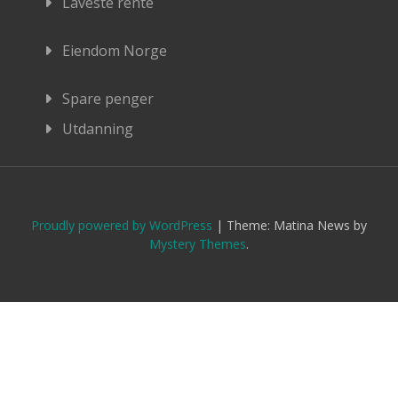
Laveste rente
Eiendom Norge
Spare penger
Utdanning
Proudly powered by WordPress
|
Theme: Matina News by
Mystery Themes
.