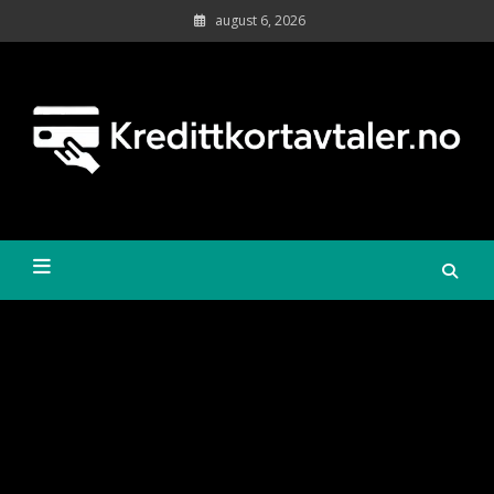
Skip
august 6, 2026
to
content
Sa
kr
øk
Kredittkortavtaler.no